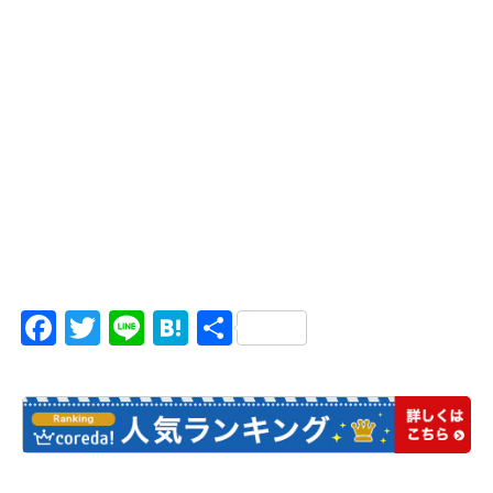
Facebook
Twitter
Line
Hatena
共
有