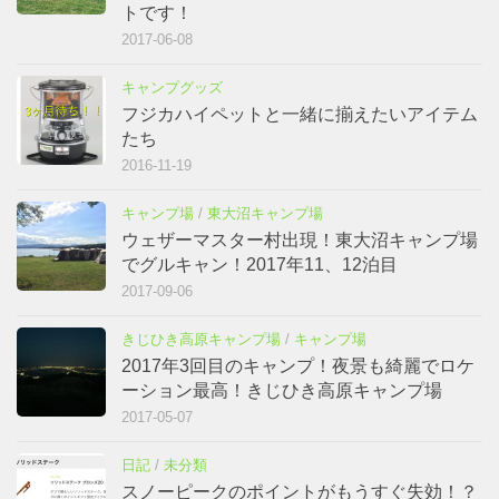
トです！
2017-06-08
キャンプグッズ
フジカハイペットと一緒に揃えたいアイテム
たち
2016-11-19
キャンプ場
/
東大沼キャンプ場
ウェザーマスター村出現！東大沼キャンプ場
でグルキャン！2017年11、12泊目
2017-09-06
きじひき高原キャンプ場
/
キャンプ場
2017年3回目のキャンプ！夜景も綺麗でロケ
ーション最高！きじひき高原キャンプ場
2017-05-07
日記
/
未分類
スノーピークのポイントがもうすぐ失効！？