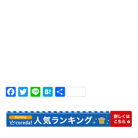
Facebook
Twitter
Line
Hatena
共
有