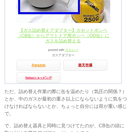
【ガス詰め替えアダプター】カセットボンベ
（CB缶）からアウトドア用ボンベ（OD缶）に
ガスを詰め替える
posted with
カエレバ
ガスアダプター
Amazon
楽天市場
Yahooショッピング
ただ、詰め替え作業の際に缶を温めたり（気圧の関係？）
とか、中のガスが最初の重さ以上にならないように気をつ
けなければならないとか、ちょっと自分には荷が重い感じ
で。
で、詰め替え器具と同時に見つけてたのが、CB缶の頭に