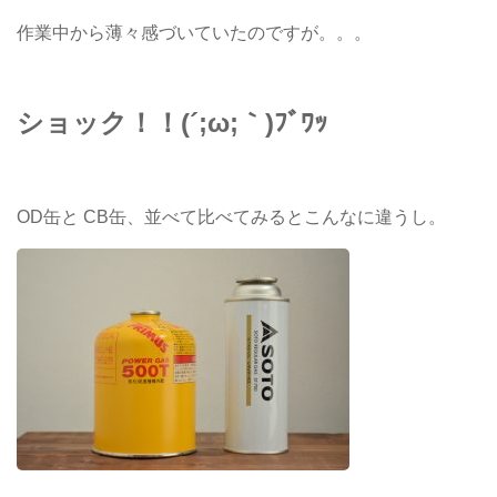
作業中から薄々感づいていたのですが。。。
ショック！！
(´;ω;｀)ﾌﾞﾜｯ
OD缶と CB缶、並べて比べてみるとこんなに違うし。