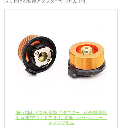
取り付ける変換アダプターだったんです。
Men Club ガス缶 変換 アダプター cb缶/家庭用
を od缶/アウトドア 用 に 変換 バーベキュー
キャンプ用品