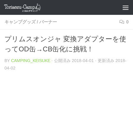
コンテンツへスキップ
キャンプグッズ
/
バーナー
0
プリムスオンジャ 変換アダプターを使
ってOD缶→CB缶化に挑戦！
BY
CAMPING_KEISUKE
· 公開済み
2018-04-01
· 更新済み
2018-
04-02