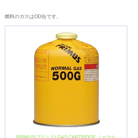
デルと国内モデルとはボトム部分のデザインが
多少異なっていますが、その他は大きな違いは
ありません。海外モデルの方が自分好みだった
燃料のガスはOD缶です。
ので、国内版には拘りませんでした。こちらが
私が購入した海外版。出典:PR...
PRIMUS(プリムス) GAS CARTRIDGE ノーマル