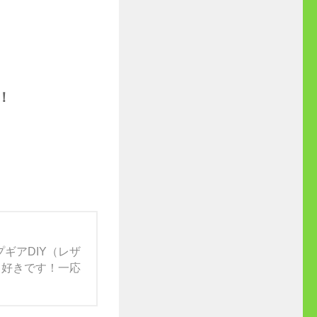
す！
ギアDIY（レザ
）も好きです！一応