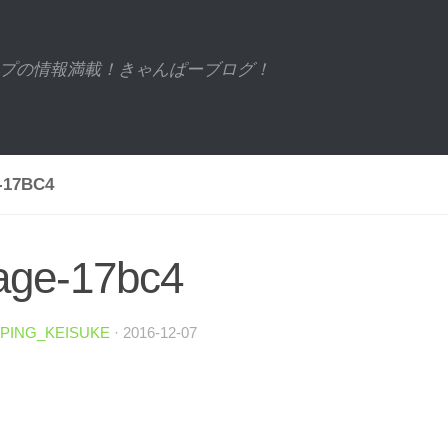
プの情報満載！きゃんぱーブログ！
-17BC4
age-17bc4
PING_KEISUKE
·
2016-12-07