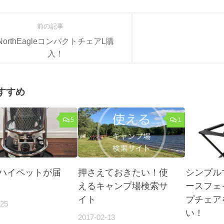
前の記事
NorthEagleコンパクトチェアL購
入！
すすめ
5
1
ハイペットが届
押さえておきたい！使
シンプル
えるキャンプ場検索サ
ースフェ
イト
プチェア
-25
い！
2017-02-13