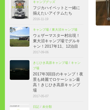
キャンプグッズ
フジカハイペットと一緒に
揃えたいアイテムたち
2016-11-19
キャンプ場
/
東大沼キャンプ場
ウェザーマスター村出現！
東大沼キャンプ場でグルキ
ャン！2017年11、12泊目
2017-09-06
きじひき高原キャンプ場
/
キャン
プ場
2017年3回目のキャンプ！夜
景も綺麗でロケーション最
高！きじひき高原キャンプ
場
2017-05-07
日記
/
未分類