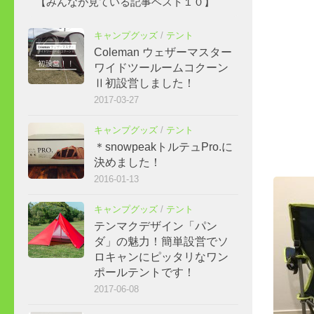
【みんなが見ている記事ベスト１０】
キャンプグッズ
/
テント
Coleman ウェザーマスター
ワイドツールームコクーン
Ⅱ初設営しました！
2017-03-27
キャンプグッズ
/
テント
＊snowpeakトルテュPro.に
決めました！
2016-01-13
キャンプグッズ
/
テント
テンマクデザイン「パン
ダ」の魅力！簡単設営でソ
ロキャンにピッタリなワン
ポールテントです！
2017-06-08