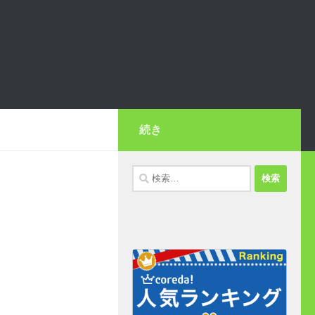
続き
検
索: