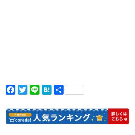
Facebook
Twitter
Line
Hatena
共
有