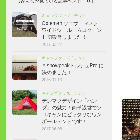
【みんなが見ている記事ベスト１０】
キャンプグッズ
/
テント
Coleman ウェザーマスター
ワイドツールームコクーン
Ⅱ初設営しました！
2017-03-27
キャンプグッズ
/
テント
＊snowpeakトルテュPro.に
決めました！
2016-01-13
キャンプグッズ
/
テント
テンマクデザイン「パン
ダ」の魅力！簡単設営でソ
ロキャンにピッタリなワン
ポールテントです！
2017-06-08