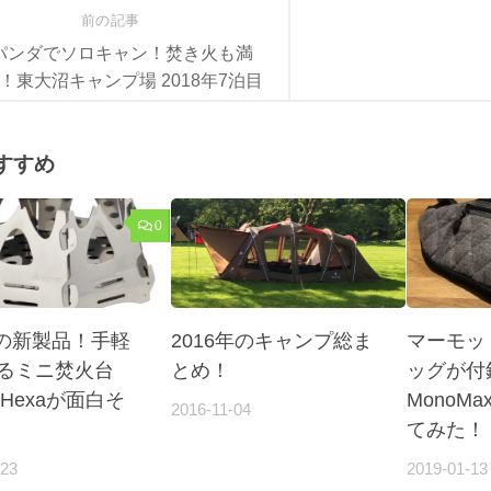
前の記事
パンダでソロキャン！焚き火も満
！東大沼キャンプ場 2018年7泊目
すすめ
0
Oの新製品！手軽
2016年のキャンプ総ま
マーモッ
るミニ焚火台
とめ！
ッグが付
aとHexaが面白そ
MonoM
2016-11-04
てみた！
-23
2019-01-13