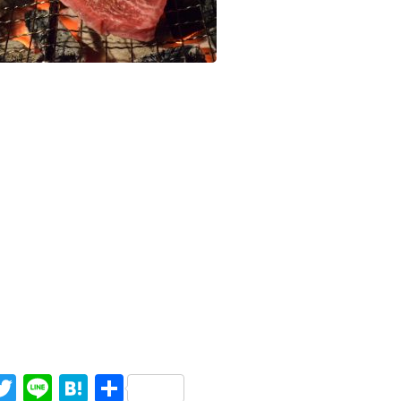
acebook
Twitter
Line
Hatena
共