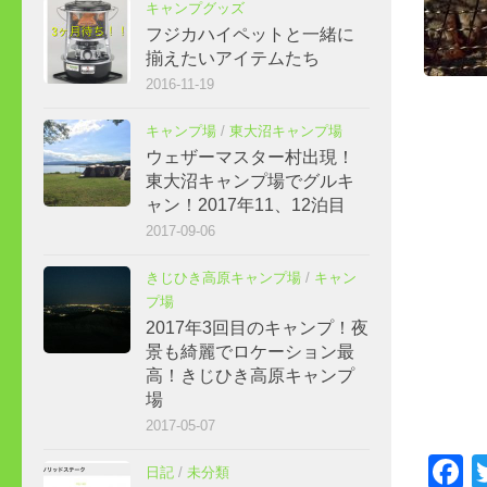
キャンプグッズ
フジカハイペットと一緒に
揃えたいアイテムたち
2016-11-19
キャンプ場
/
東大沼キャンプ場
ウェザーマスター村出現！
東大沼キャンプ場でグルキ
ャン！2017年11、12泊目
2017-09-06
きじひき高原キャンプ場
/
キャン
プ場
2017年3回目のキャンプ！夜
景も綺麗でロケーション最
高！きじひき高原キャンプ
場
2017-05-07
F
日記
/
未分類