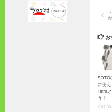
喫
お
SOT
に使え
Tetr
う！
2017-03