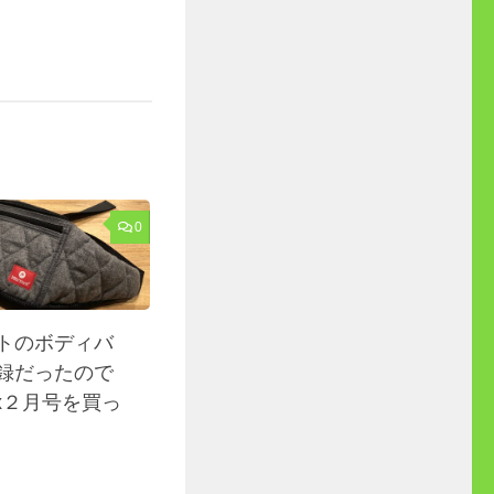
0
トのボディバ
録だったので
ax２月号を買っ