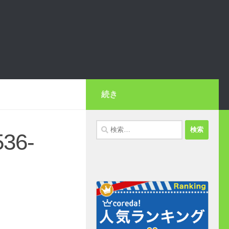
続き
検
36-
索: