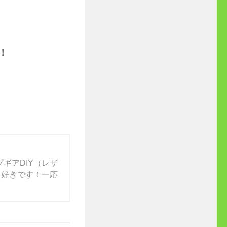
す！
ギアDIY（レザ
）も好きです！一応