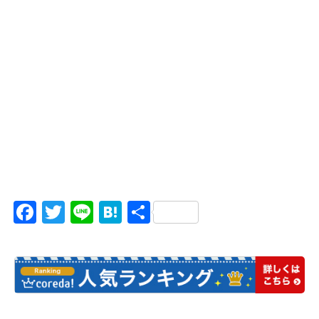
Facebook
Twitter
Line
Hatena
共
有