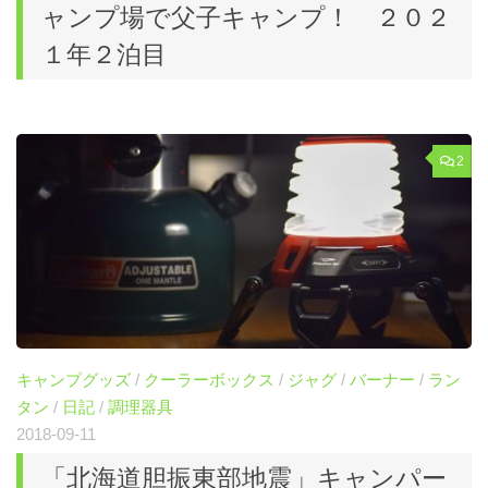
ャンプ場で父子キャンプ！ ２０２
１年２泊目
2
キャンプグッズ
/
クーラーボックス
/
ジャグ
/
バーナー
/
ラン
タン
/
日記
/
調理器具
2018-09-11
「北海道胆振東部地震」キャンパー