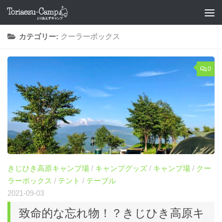
コンテンツへスキップ
カテゴリー:
クーラーボックス
0
きじひき高原キャンプ場
/
キャンプグッズ
/
キャンプ場
/
クー
ラーボックス
/
テント
/
テーブル
2021-09-03
致命的な忘れ物！？きじひき高原キ