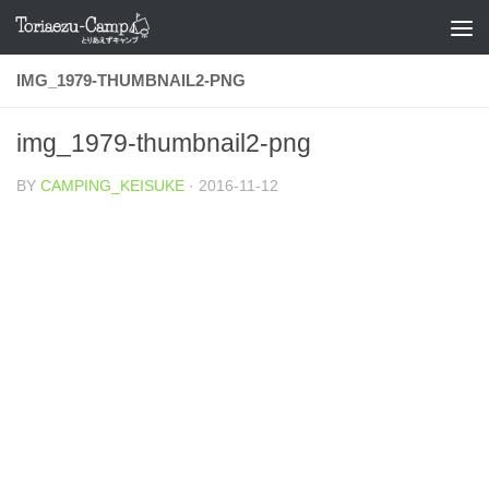
コンテンツへスキップ
IMG_1979-THUMBNAIL2-PNG
img_1979-thumbnail2-png
BY
CAMPING_KEISUKE
·
2016-11-12