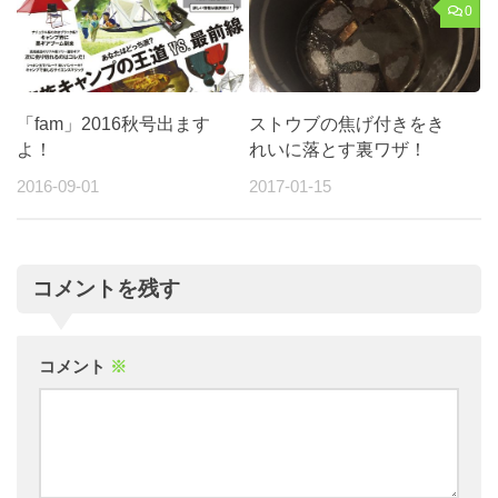
0
「fam」2016秋号出ます
ストウブの焦げ付きをき
よ！
れいに落とす裏ワザ！
2016-09-01
2017-01-15
コメントを残す
コメント
※