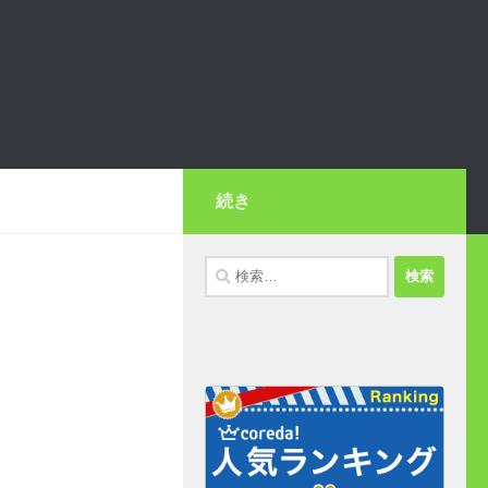
続き
検
索: