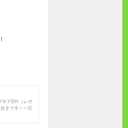
す！
ギアDIY（レザ
）も好きです！一応