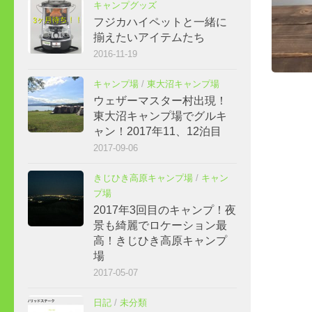
キャンプグッズ
フジカハイペットと一緒に
揃えたいアイテムたち
2016-11-19
キャンプ場
/
東大沼キャンプ場
ウェザーマスター村出現！
東大沼キャンプ場でグルキ
ャン！2017年11、12泊目
2017-09-06
きじひき高原キャンプ場
/
キャン
プ場
2017年3回目のキャンプ！夜
景も綺麗でロケーション最
高！きじひき高原キャンプ
場
2017-05-07
日記
/
未分類