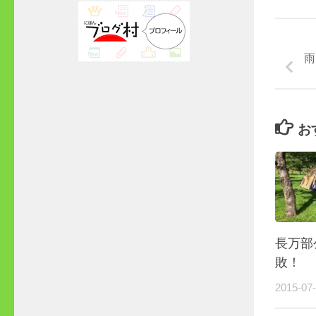
雨
お
長万部
敗！
2015-07