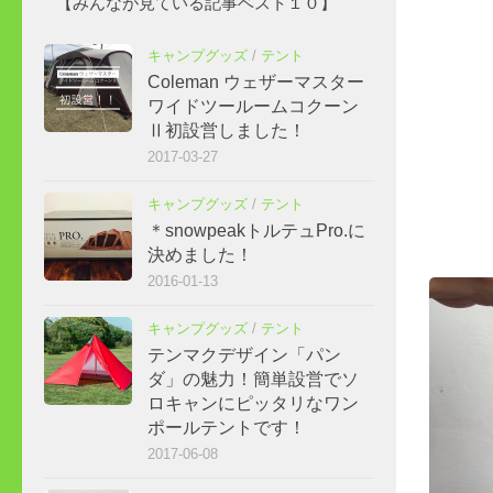
【みんなが見ている記事ベスト１０】
キャンプグッズ
/
テント
Coleman ウェザーマスター
ワイドツールームコクーン
Ⅱ初設営しました！
2017-03-27
キャンプグッズ
/
テント
＊snowpeakトルテュPro.に
決めました！
2016-01-13
キャンプグッズ
/
テント
テンマクデザイン「パン
ダ」の魅力！簡単設営でソ
ロキャンにピッタリなワン
ポールテントです！
2017-06-08