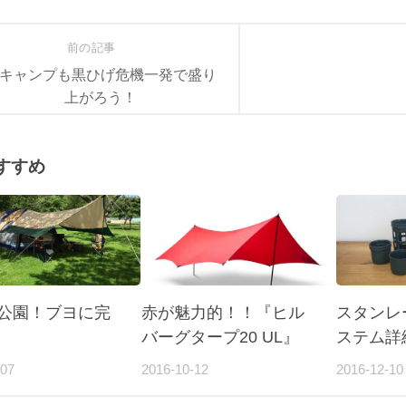
前の記事
キャンプも黒ひげ危機一発で盛り
上がろう！
すすめ
公園！ブヨに完
赤が魅力的！！『ヒル
スタンレ
バーグタープ20 UL』
ステム詳
-07
2016-10-12
2016-12-10