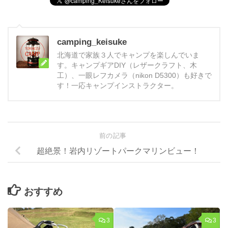
camping_keisuke
北海道で家族３人でキャンプを楽しんでいま
す。キャンプギアDIY（レザークラフト、木
工）、一眼レフカメラ（nikon D5300）も好きで
す！一応キャンプインストラクター。
前の記事
超絶景！岩内リゾートパークマリンビュー！
おすすめ
3
3