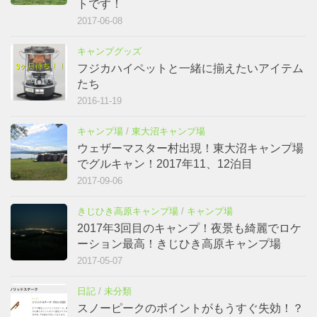
トです！
2017-06-08
キャンプグッズ
フジカハイペットと一緒に揃えたいアイテム
たち
2016-11-19
キャンプ場
/
東大沼キャンプ場
ウェザーマスター村出現！東大沼キャンプ場
でグルキャン！2017年11、12泊目
2017-09-06
きじひき高原キャンプ場
/
キャンプ場
2017年3回目のキャンプ！夜景も綺麗でロケ
ーション最高！きじひき高原キャンプ場
2017-05-07
日記
/
未分類
スノーピークのポイントがもうすぐ失効！？