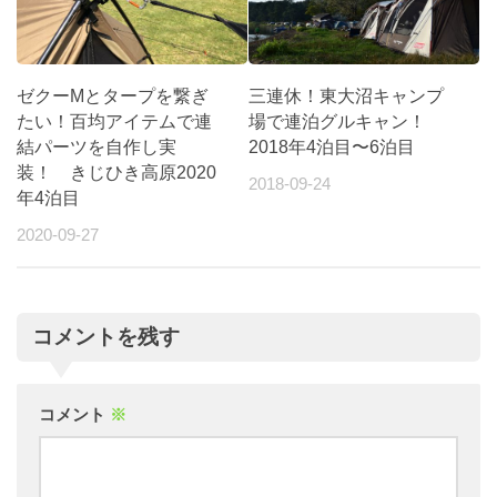
ゼクーMとタープを繋ぎ
三連休！東大沼キャンプ
たい！百均アイテムで連
場で連泊グルキャン！
結パーツを自作し実
2018年4泊目〜6泊目
装！ きじひき高原2020
2018-09-24
年4泊目
2020-09-27
コメントを残す
コメント
※