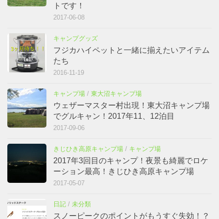
トです！
2017-06-08
キャンプグッズ
フジカハイペットと一緒に揃えたいアイテム
たち
2016-11-19
キャンプ場
/
東大沼キャンプ場
ウェザーマスター村出現！東大沼キャンプ場
でグルキャン！2017年11、12泊目
2017-09-06
きじひき高原キャンプ場
/
キャンプ場
2017年3回目のキャンプ！夜景も綺麗でロケ
ーション最高！きじひき高原キャンプ場
2017-05-07
日記
/
未分類
スノーピークのポイントがもうすぐ失効！？