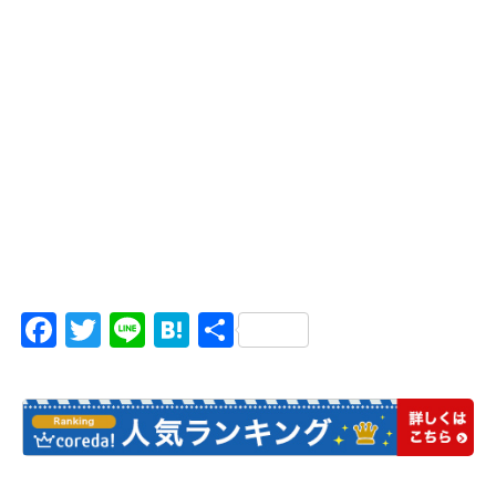
Facebook
Twitter
Line
Hatena
共
有