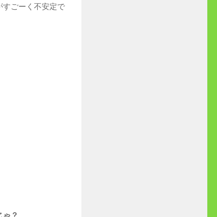
がすごーく不安定で
じゃ？