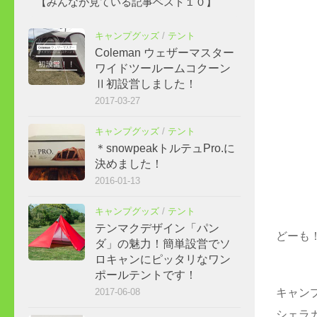
【みんなが見ている記事ベスト１０】
キャンプグッズ
/
テント
Coleman ウェザーマスター
ワイドツールームコクーン
Ⅱ初設営しました！
2017-03-27
キャンプグッズ
/
テント
＊snowpeakトルテュPro.に
決めました！
2016-01-13
キャンプグッズ
/
テント
テンマクデザイン「パン
どーも
ダ」の魅力！簡単設営でソ
ロキャンにピッタリなワン
ポールテントです！
2017-06-08
キャン
シェラ