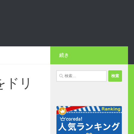
続き
検
をドリ
索: