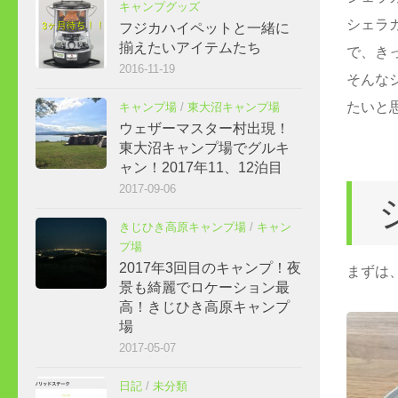
キャンプグッズ
シェラ
フジカハイペットと一緒に
揃えたいアイテムたち
で、き
2016-11-19
そんな
たいと
キャンプ場
/
東大沼キャンプ場
ウェザーマスター村出現！
東大沼キャンプ場でグルキ
ャン！2017年11、12泊目
2017-09-06
きじひき高原キャンプ場
/
キャン
プ場
2017年3回目のキャンプ！夜
まずは
景も綺麗でロケーション最
高！きじひき高原キャンプ
場
2017-05-07
日記
/
未分類