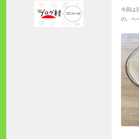
今回は
の。ペ