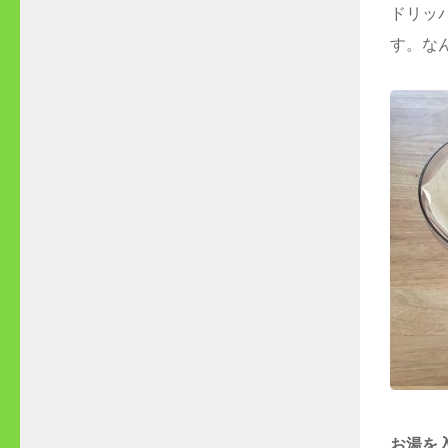
ドリッ
す。な
お湯を