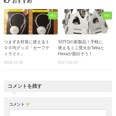
おすすめ
1
0
つまずき対策に使える１
SOTOの新製品！手軽に
００均グッズ「セーフテ
使えるミニ焚火台Tetraと
ィライト」
Hexaが面白そう！
2016-12-06
2017-03-23
コメントを残す
コメント
※