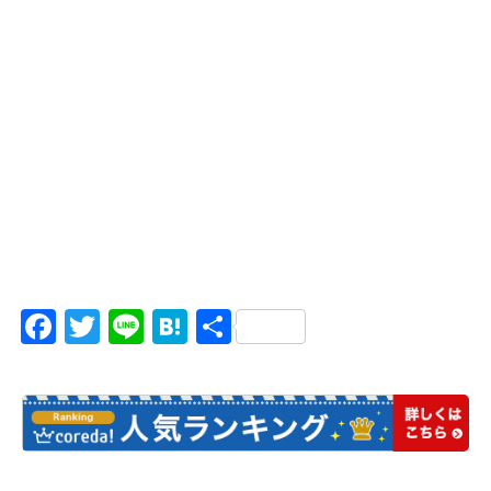
Facebook
Twitter
Line
Hatena
共
有