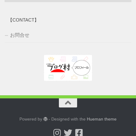
ー
カ
イ
【CONTACT】
ブ
お問合せ
Powered by
- Designed with the
Hueman theme