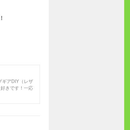
す！
ギアDIY（レザ
）も好きです！一応