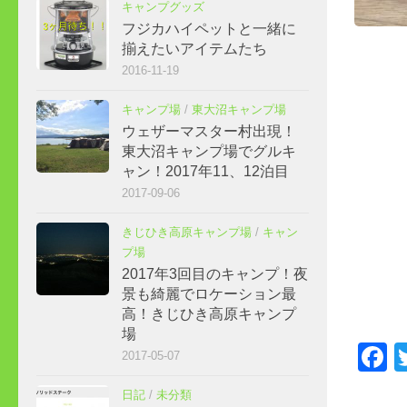
キャンプグッズ
フジカハイペットと一緒に
揃えたいアイテムたち
2016-11-19
キャンプ場
/
東大沼キャンプ場
ウェザーマスター村出現！
東大沼キャンプ場でグルキ
ャン！2017年11、12泊目
2017-09-06
きじひき高原キャンプ場
/
キャン
プ場
2017年3回目のキャンプ！夜
景も綺麗でロケーション最
高！きじひき高原キャンプ
場
F
2017-05-07
日記
/
未分類