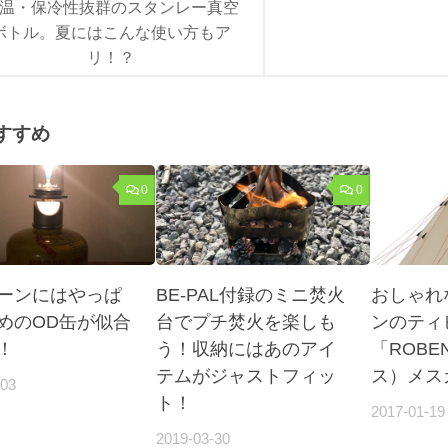
温・保冷性抜群のスタンレー真空
ボトル。夏にはこんな使い方もア
リ！？
すすめ
0
0
ーンにはやっぱ
BE-PAL付録のミニ焚火
おしゃれ
めのOD缶が似合
台でプチ焚火を楽しも
ンのティ
！
う！収納にはあのアイ
「ROBE
テムがジャストフィッ
ス）メス
-03
ト！
2017-01-19
2019-03-30