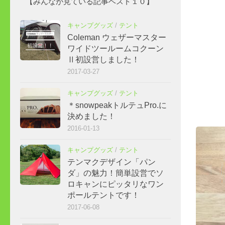
【みんなが見ている記事ベスト１０】
キャンプグッズ
/
テント
Coleman ウェザーマスター
ワイドツールームコクーン
Ⅱ初設営しました！
2017-03-27
キャンプグッズ
/
テント
＊snowpeakトルテュPro.に
決めました！
2016-01-13
キャンプグッズ
/
テント
テンマクデザイン「パン
ダ」の魅力！簡単設営でソ
ロキャンにピッタリなワン
ポールテントです！
2017-06-08