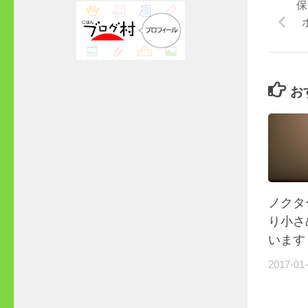
保
お
ノクタ
り小さ
います
2017-01