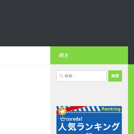
続き
検
索: