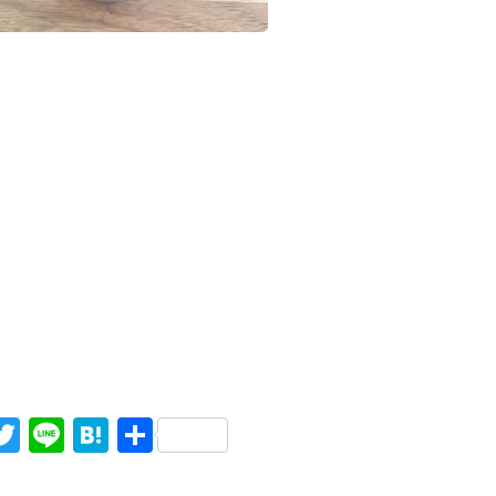
acebook
Twitter
Line
Hatena
共
有