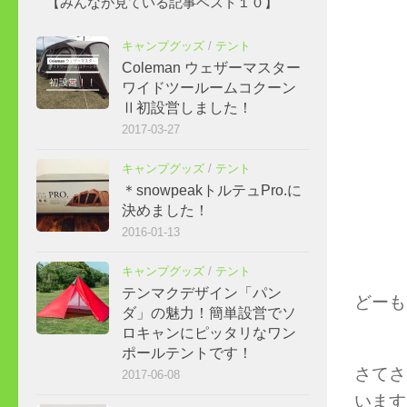
【みんなが見ている記事ベスト１０】
キャンプグッズ
/
テント
Coleman ウェザーマスター
ワイドツールームコクーン
Ⅱ初設営しました！
2017-03-27
キャンプグッズ
/
テント
＊snowpeakトルテュPro.に
決めました！
2016-01-13
キャンプグッズ
/
テント
テンマクデザイン「パン
どーも
ダ」の魅力！簡単設営でソ
ロキャンにピッタリなワン
ポールテントです！
さてさ
2017-06-08
います