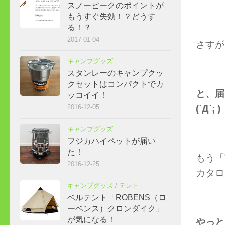
スノーピークのポイントが
もうすぐ失効！？どうす
る！？
2017-01-04
さすが
キャンプグッズ
スタンレーのキャンプクッ
クセットはコンパクトでカ
と、届
ッコイイ！
(´Д`; )
2016-12-05
キャンプグッズ
フジカハイペットが届い
た！
もう「
2016-12-25
カタロ
キャンプグッズ
/
テント
ベルテント「ROBENS（ロ
ーベンス）クロンダイク」
が気になる！
やっと