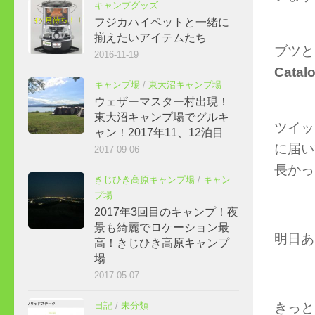
キャンプグッズ
フジカハイペットと一緒に
揃えたいアイテムたち
ブツと
2016-11-19
Cata
キャンプ場
/
東大沼キャンプ場
ウェザーマスター村出現！
東大沼キャンプ場でグルキ
ツイッ
ャン！2017年11、12泊目
に届い
2017-09-06
長かっ
きじひき高原キャンプ場
/
キャン
プ場
2017年3回目のキャンプ！夜
景も綺麗でロケーション最
明日あ
高！きじひき高原キャンプ
場
2017-05-07
日記
/
未分類
きっと