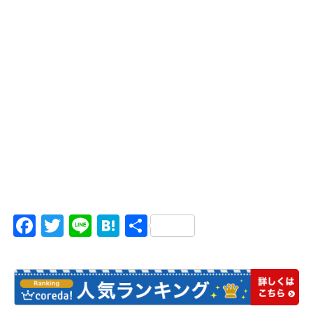
Facebook
Twitter
Line
Hatena
共
有