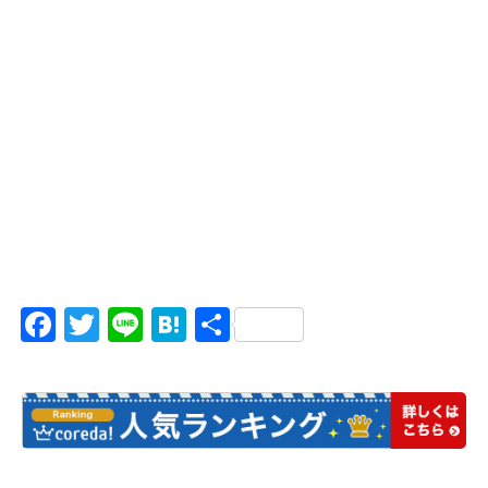
Facebook
Twitter
Line
Hatena
共
有