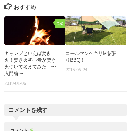
おすすめ
0
キャンプといえば焚き
コールマンヘキサMを張
火！焚き火初心者が焚き
りBBQ！
火ついて考えてみた！〜
2015-05-24
入門編〜
2019-01-06
コメントを残す
コメント
※