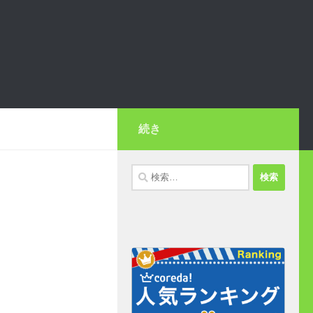
続き
検
索: