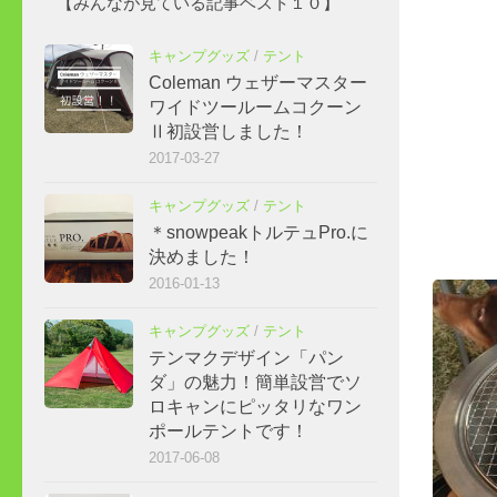
【みんなが見ている記事ベスト１０】
キャンプグッズ
/
テント
Coleman ウェザーマスター
ワイドツールームコクーン
Ⅱ初設営しました！
2017-03-27
キャンプグッズ
/
テント
＊snowpeakトルテュPro.に
決めました！
2016-01-13
キャンプグッズ
/
テント
テンマクデザイン「パン
ダ」の魅力！簡単設営でソ
ロキャンにピッタリなワン
ポールテントです！
2017-06-08