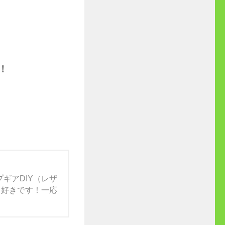
す！
ギアDIY（レザ
）も好きです！一応