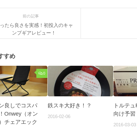
前の記事
ったら良さを実感！初投入のキャ
ンプギアレビュー！
すすめ
0
ン良しでコスパ
鉄スキ大好き！？
トルテュP
！Onwey（オン
向け予習
2016-02-06
）チェアエック
2016-03-03