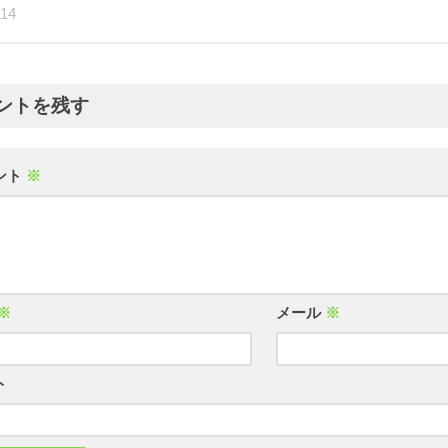
-14
ントを残す
ント
※
※
メール
※
ト