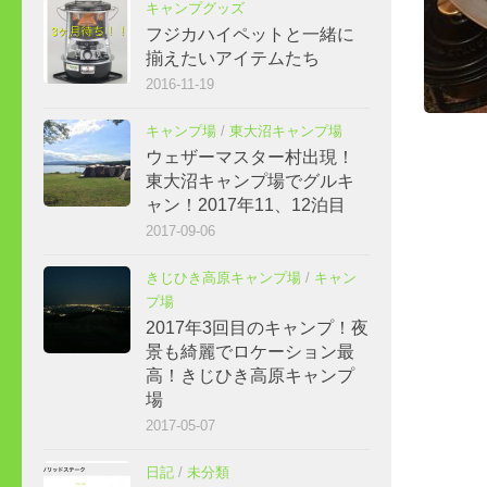
キャンプグッズ
フジカハイペットと一緒に
揃えたいアイテムたち
2016-11-19
キャンプ場
/
東大沼キャンプ場
ウェザーマスター村出現！
東大沼キャンプ場でグルキ
ャン！2017年11、12泊目
2017-09-06
きじひき高原キャンプ場
/
キャン
プ場
2017年3回目のキャンプ！夜
景も綺麗でロケーション最
高！きじひき高原キャンプ
場
2017-05-07
日記
/
未分類