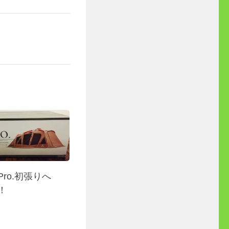
ro.初張りへ
！