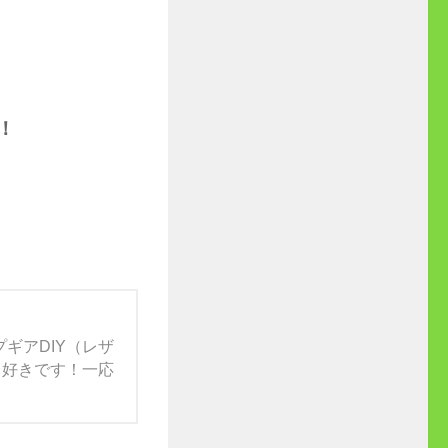
す！
ギアDIY（レザ
）も好きです！一応