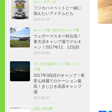
キャンプグッズ
フジカハイペットと一緒に
揃えたいアイテムたち
2016-11-19
キャンプ場
/
東大沼キャンプ場
ウェザーマスター村出現！
東大沼キャンプ場でグルキ
ャン！2017年11、12泊目
2017-09-06
きじひき高原キャンプ場
/
キャン
プ場
2017年3回目のキャンプ！夜
景も綺麗でロケーション最
高！きじひき高原キャンプ
場
2017-05-07
日記
/
未分類