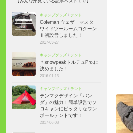
【みんなが見ている記事ベスト１０】
キャンプグッズ
/
テント
Coleman ウェザーマスター
ワイドツールームコクーン
Ⅱ初設営しました！
2017-03-27
キャンプグッズ
/
テント
＊snowpeakトルテュPro.に
決めました！
2016-01-13
キャンプグッズ
/
テント
テンマクデザイン「パン
ダ」の魅力！簡単設営でソ
ロキャンにピッタリなワン
ポールテントです！
2017-06-08