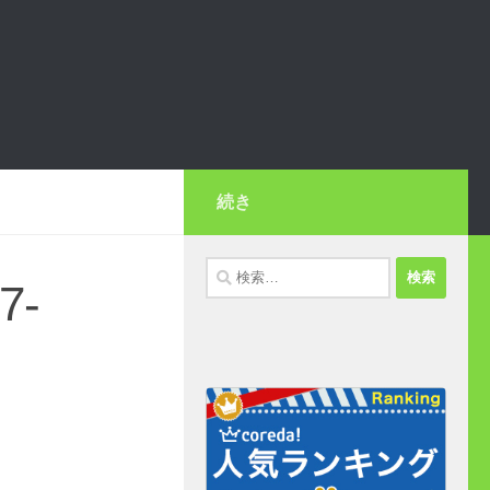
続き
検
7-
索: