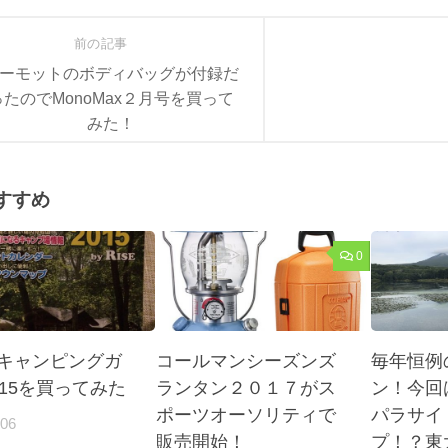
前の記事
ーモットのボディバッグが付録だ
ったのでMonoMax２月号を買って
みた！
すすめ
0
キャンピングガ
コールマンシーズンズ
毎年恒例
015を買ってみた
ランタン２０１７がス
ン！今回
ポーツオーソリティで
パラサイ
-06
販売開始！
プ！？東