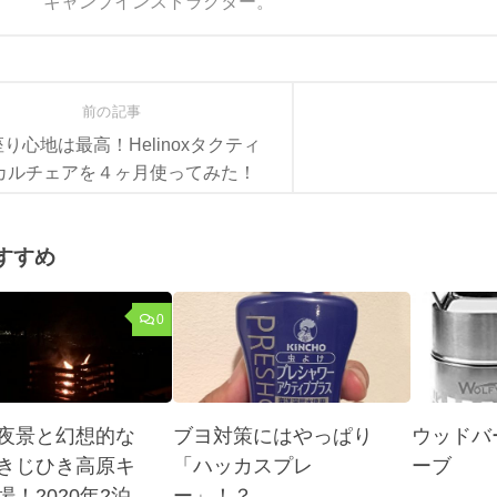
キャンプインストラクター。
前の記事
座り心地は最高！Helinoxタクティ
カルチェアを４ヶ月使ってみた！
すすめ
0
夜景と幻想的な
ブヨ対策にはやっぱり
ウッドバ
きじひき高原キ
「ハッカスプレ
ーブ
場！2020年2泊
ー」！？