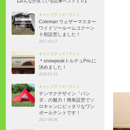
【みんなが見ている記事ベスト１０】
キャンプグッズ
/
テント
Coleman ウェザーマスター
ワイドツールームコクーン
Ⅱ初設営しました！
2017-03-27
キャンプグッズ
/
テント
＊snowpeakトルテュPro.に
決めました！
2016-01-13
キャンプグッズ
/
テント
テンマクデザイン「パン
ダ」の魅力！簡単設営でソ
ロキャンにピッタリなワン
ポールテントです！
2017-06-08