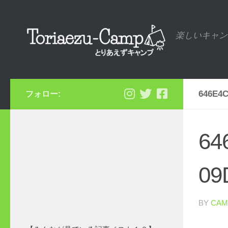
コンテンツへスキップ
楽しいキャン
646E4C
フォロー:
64
09
BY
CAM