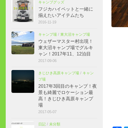
キャンプグッズ
フジカハイペットと一緒に
揃えたいアイテムたち
2016-11-19
キャンプ場
/
東大沼キャンプ場
ウェザーマスター村出現！
東大沼キャンプ場でグルキ
ャン！2017年11、12泊目
2017-09-06
きじひき高原キャンプ場
/
キャン
プ場
2017年3回目のキャンプ！夜
景も綺麗でロケーション最
高！きじひき高原キャンプ
場
2017-05-07
日記
/
未分類