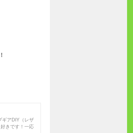
す！
ギアDIY（レザ
）も好きです！一応