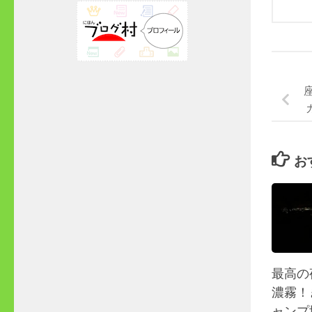
お
最高の
濃霧！
ャンプ