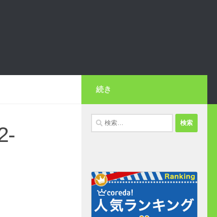
続き
検
2-
索: