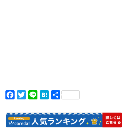
Facebook
Twitter
Line
Hatena
共
有