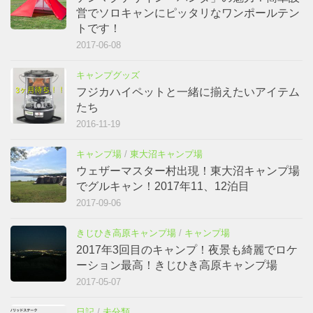
営でソロキャンにピッタリなワンポールテン
トです！
2017-06-08
キャンプグッズ
フジカハイペットと一緒に揃えたいアイテム
たち
2016-11-19
キャンプ場
/
東大沼キャンプ場
ウェザーマスター村出現！東大沼キャンプ場
でグルキャン！2017年11、12泊目
2017-09-06
きじひき高原キャンプ場
/
キャンプ場
2017年3回目のキャンプ！夜景も綺麗でロケ
ーション最高！きじひき高原キャンプ場
2017-05-07
日記
/
未分類