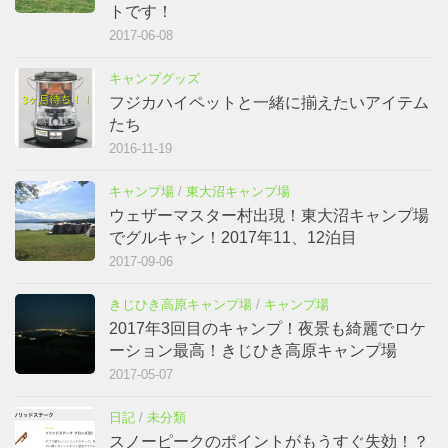
トです！
2017-06-08
キャンプグッズ
フジカハイペットと一緒に揃えたいアイテム
たち
2016-11-19
キャンプ場
/
東大沼キャンプ場
ウェザーマスター村出現！東大沼キャンプ場
でグルキャン！2017年11、12泊目
2017-09-06
きじひき高原キャンプ場
/
キャンプ場
2017年3回目のキャンプ！夜景も綺麗でロケ
ーション最高！きじひき高原キャンプ場
2017-05-07
日記
/
未分類
スノーピークのポイントがもうすぐ失効！？