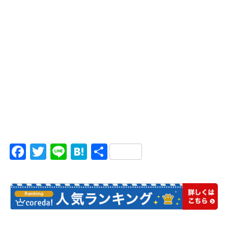
Facebook
Twitter
Line
Hatena
共
有