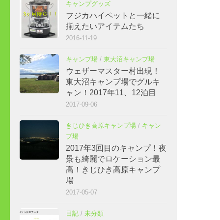
キャンプグッズ
フジカハイペットと一緒に
揃えたいアイテムたち
2016-11-19
キャンプ場
/
東大沼キャンプ場
ウェザーマスター村出現！
東大沼キャンプ場でグルキ
ャン！2017年11、12泊目
2017-09-06
きじひき高原キャンプ場
/
キャン
プ場
2017年3回目のキャンプ！夜
景も綺麗でロケーション最
高！きじひき高原キャンプ
場
2017-05-07
日記
/
未分類