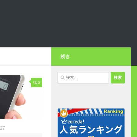
続き
検
5
索:
-27