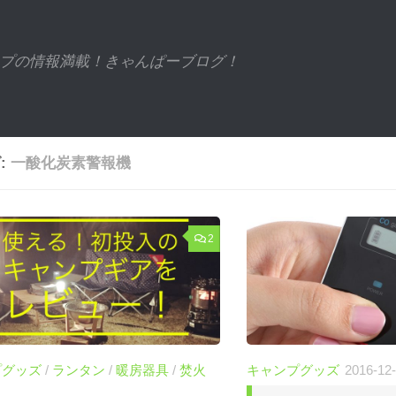
プの情報満載！きゃんぱーブログ！
:
一酸化炭素警報機
2
プグッズ
/
ランタン
/
暖房器具
/
焚火
キャンプグッズ
2016-12