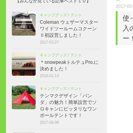
【みんなが見ている記事ベスト１０】
2017-03
キャンプグッズ
/
テント
使
Coleman ウェザーマスター
入
ワイドツールームコクーン
Ⅱ初設営しました！
ー
2017-03-27
キャンプグッズ
/
テント
＊snowpeakトルテュPro.に
決めました！
2016-01-13
キャンプグッズ
/
テント
テンマクデザイン「パン
ダ」の魅力！簡単設営でソ
ロキャンにピッタリなワン
ポールテントです！
2017-06-08