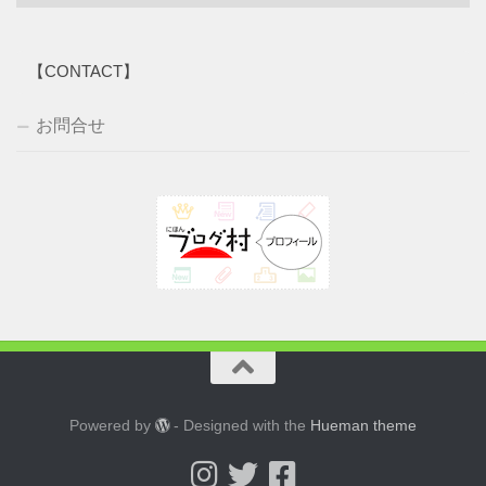
ー
カ
イ
【CONTACT】
ブ
お問合せ
Powered by
- Designed with the
Hueman theme