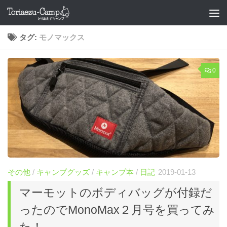
コンテンツへスキップ
タグ:
モノマックス
0
その他
/
キャンプグッズ
/
キャンプ本
/
日記
2019-01-13
マーモットのボディバッグが付録だ
ったのでMonoMax２月号を買ってみ