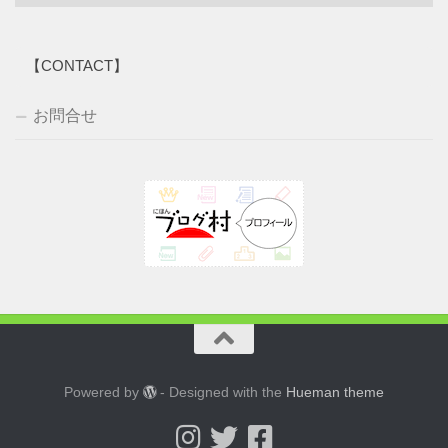
ー
カ
イ
【CONTACT】
ブ
お問合せ
Powered by
- Designed with the
Hueman theme