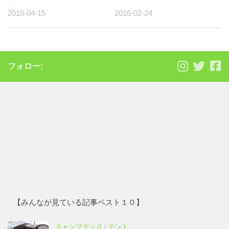
フォロー:
【みんなが見ている記事ベスト１０】
キャンプグッズ
/
テント
Coleman ウェザーマスターワイドツールー
ムコクーンⅡ初設営しました！
2017-03-27