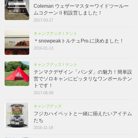
キャンプグッズ
/
テント
＊snowpeakトルテュPro.に決めました！
2016-01-13
キャンプグッズ
/
テント
テンマクデザイン「パンダ」の魅力！簡単設
営でソロキャンにピッタリなワンポールテン
トです！
2017-06-08
キャンプグッズ
フジカハイペットと一緒に揃えたいアイテム
たち
2016-11-19
キャンプ場
/
東大沼キャンプ場
ウェザーマスター村出現！東大沼キャンプ場
でグルキャン！2017年11、12泊目
2017-09-06