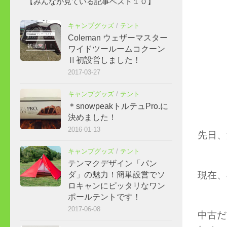
【みんなが見ている記事ベスト１０】
キャンプグッズ
/
テント
Coleman ウェザーマスター
ワイドツールームコクーン
Ⅱ初設営しました！
2017-03-27
キャンプグッズ
/
テント
＊snowpeakトルテュPro.に
決めました！
2016-01-13
先日、激
キャンプグッズ
/
テント
テンマクデザイン「パン
現在、
ダ」の魅力！簡単設営でソ
ロキャンにピッタリなワン
ポールテントです！
2017-06-08
中古だ