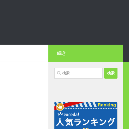
続き
検
索: