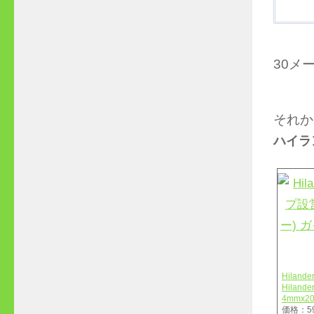
30メ
それか
ハイラ
Hilan
Hilan
4mmx
価格：5