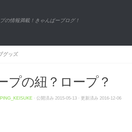
プの情報満載！きゃんぱーブログ！
プグッズ
ープの紐？ロープ？
PING_KEISUKE
· 公開済み
2015-05-13
· 更新済み
2016-12-06