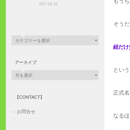
もうち
2017-01-16
そうだ
紐だけ
アーカイブ
という
ア
ー
カ
正式名
イ
【CONTACT】
ブ
お問合せ
なるほ