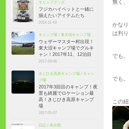
無く、
キャンプグッズ
フジカハイペットと一緒に
揃えたいアイテムたち
2016-11-19
かなり
は判り
キャンプ場
/
東大沼キャンプ場
ウェザーマスター村出現！
東大沼キャンプ場でグルキ
ャン！2017年11、12泊目
でも。
2017-09-06
きじひき高原キャンプ場
/
キャン
でも。
プ場
2017年3回目のキャンプ！夜
景も綺麗でロケーション最
高！きじひき高原キャンプ
この紐
場
2017-05-07
日記
/
未分類