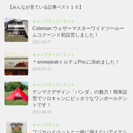
【みんなが見ている記事ベスト１０】
キャンプグッズ
/
テント
Coleman ウェザーマスターワイドツールー
ムコクーンⅡ初設営しました！
2017-03-27
キャンプグッズ
/
テント
＊snowpeakトルテュPro.に決めました！
2016-01-13
キャンプグッズ
/
テント
テンマクデザイン「パンダ」の魅力！簡単設
営でソロキャンにピッタリなワンポールテン
トです！
2017-06-08
キャンプグッズ
フジカハイペットと一緒に揃えたいアイテム